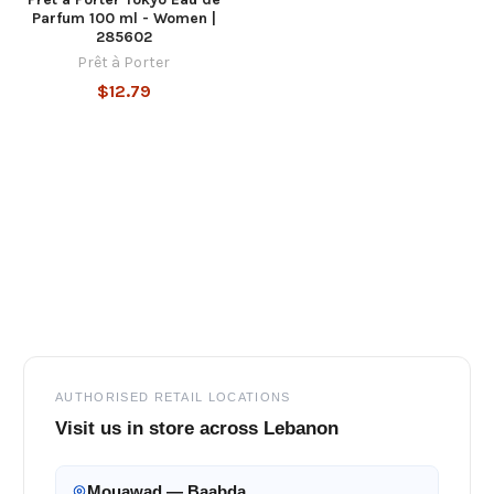
Parfum 100 ml - Women |
285602
Prêt à Porter
$12.79
Footer
AUTHORISED RETAIL LOCATIONS
Visit us in store across Lebanon
Mouawad — Baabda